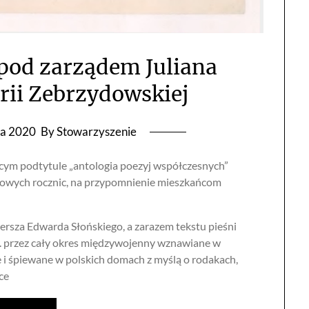
pod zarządem Juliana
rii Zebrzydowskiej
ia 2020
By Stowarzyszenie
ącym podtytule „antologia poezyj współczesnych”
rodowych rocznic, na przypomnienie mieszkańcom
iersza Edwarda Słońskiego, a zarazem tekstu pieśni
 r. przez cały okres międzywojenny wznawiane w
 i śpiewane w polskich domach z myślą o rodakach,
ce