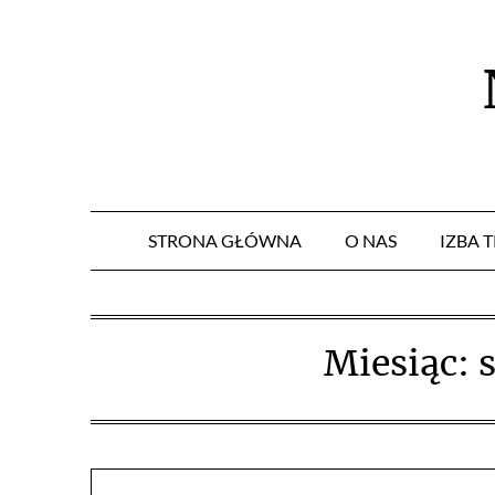
Skip
to
content
STRONA GŁÓWNA
O NAS
IZBA 
Miesiąc: