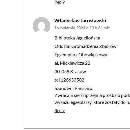
Reply
Władysław Jarosławski
16 kwietnia 2024 o 13 h 31 min
Biblioteka Jagiellońska
Oddział Gromadzenia Zbiorów
Egzemplarz Obowiązkowy
al. Mickiewicza 22
30-059 Kraków
tel.126633502
Szanowni Państwo
Zwracam sie z uprzejma prosba o poda
wykazu egzeplarzy ,ktore zostały do n
Reply