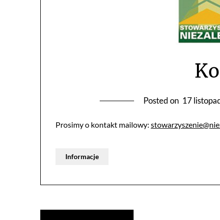
Ko
Posted on
17 listop
Prosimy o kontakt mailowy:
stowarzyszenie@niez
Informacje
Nawigacja