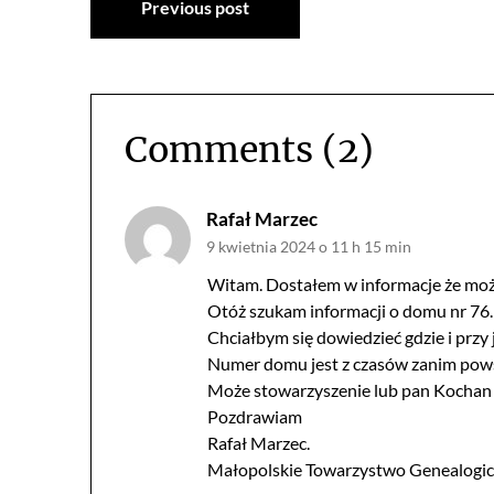
Previous post
wpisu
Comments (2)
Rafał Marzec
9 kwietnia 2024 o 11 h 15 min
Witam. Dostałem w informacje że mo
Otóż szukam informacji o domu nr 76.
Chciałbym się dowiedzieć gdzie i przy 
Numer domu jest z czasów zanim powst
Może stowarzyszenie lub pan Kochan
Pozdrawiam
Rafał Marzec.
Małopolskie Towarzystwo Genealogi