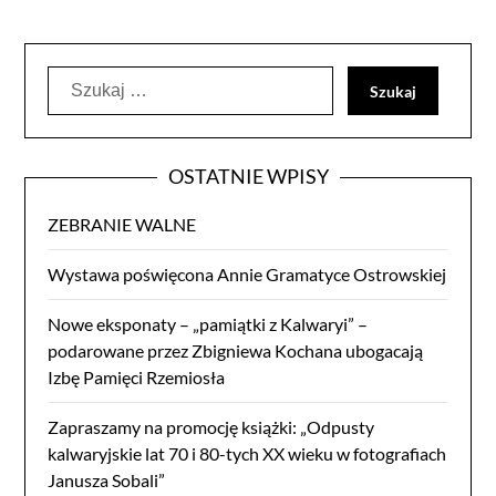
Szukaj:
OSTATNIE WPISY
ZEBRANIE WALNE
Wystawa poświęcona Annie Gramatyce Ostrowskiej
Nowe eksponaty – „pamiątki z Kalwaryi” –
podarowane przez Zbigniewa Kochana ubogacają
Izbę Pamięci Rzemiosła
Zapraszamy na promocję książki: „Odpusty
kalwaryjskie lat 70 i 80-tych XX wieku w fotografiach
Janusza Sobali”