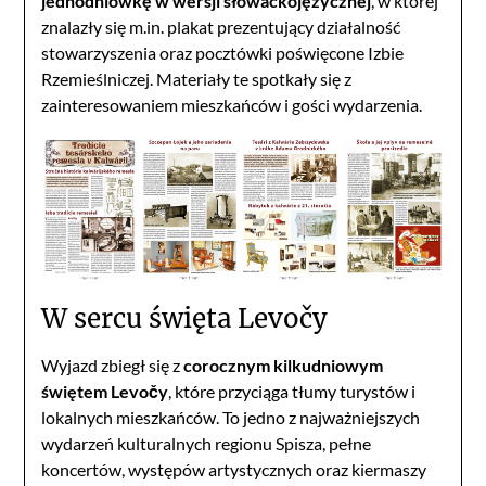
jednodniówkę w wersji słowackojęzycznej
, w której
znalazły się m.in. plakat prezentujący działalność
stowarzyszenia oraz pocztówki poświęcone Izbie
Rzemieślniczej. Materiały te spotkały się z
zainteresowaniem mieszkańców i gości wydarzenia.
W sercu święta Levočy
Wyjazd zbiegł się z
corocznym kilkudniowym
świętem Levočy
, które przyciąga tłumy turystów i
lokalnych mieszkańców. To jedno z najważniejszych
wydarzeń kulturalnych regionu Spisza, pełne
koncertów, występów artystycznych oraz kiermaszy