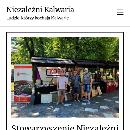
Skip
Niezależni Kalwaria
to
content
Ludzie, którzy kochają Kalwarię
Stowarzyszenie Niezależni