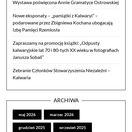
Wystawa poświęcona Annie Gramatyce Ostrowskiej
Nowe eksponaty – „pamiątki z Kalwaryi” –
podarowane przez Zbigniewa Kochana ubogacają
Izbę Pamięci Rzemiosła
Zapraszamy na promocję książki: „Odpusty
kalwaryjskie lat 70 i 80-tych XX wieku w fotografiach
Janusza Sobali”
Zebranie Członków Stowarzyszenia Niezależni –
Kalwaria
ARCHIWA
maj 2026
marzec 2026
grudzień 2025
wrzesień 2025