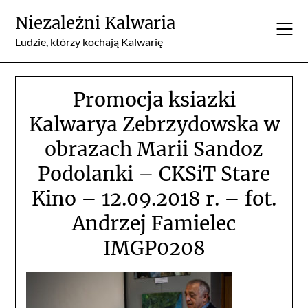
Skip
Niezależni Kalwaria
to
content
Ludzie, którzy kochają Kalwarię
Promocja ksiazki
Kalwarya Zebrzydowska w
obrazach Marii Sandoz
Podolanki – CKSiT Stare
Kino – 12.09.2018 r. – fot.
Andrzej Famielec
IMGP0208