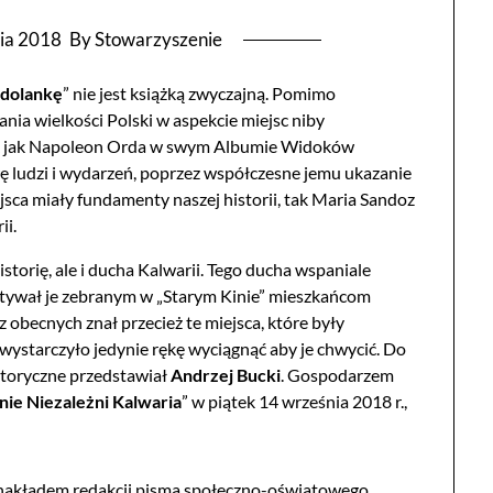
ia 2018
By Stowarzyszenie
odolankę
” nie jest książką zwyczajną. Pomimo
nia wielkości Polski w aspekcie miejsc niby
 Tak jak Napoleon Orda w swym Albumie Widoków
wę ludzi i wydarzeń, poprzez współczesne jemu ukazanie
ejsca miały fundamenty naszej historii, tak Maria Sandoz
ii.
storię, ale i ducha Kalwarii. Tego ducha wspaniale
zytywał je zebranym w „Starym Kinie” mieszkańcom
z obecnych znał przecież te miejsca, które były
wystarczyło jedynie rękę wyciągnąć aby je chwycić. Do
storyczne przedstawiał
Andrzej Bucki
. Gospodarzem
ie Niezależni Kalwaria
” w piątek 14 września 2018 r.,
 nakładem redakcji pisma społeczno-oświatowego