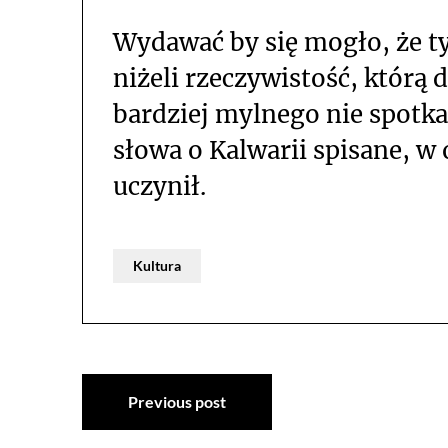
Wydawać by się mogło, że tyt
niżeli rzeczywistość, którą 
bardziej mylnego nie spotkał
słowa o Kalwarii spisane, w
uczynił.
Kultura
Nawigacja
Previous post
wpisu