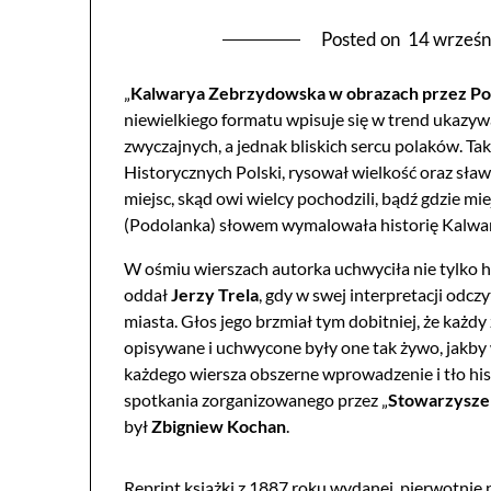
Posted on
14 wrześn
„
Kalwarya Zebrzydowska w obrazach przez P
niewielkiego formatu wpisuje się w trend ukazywa
zwyczajnych, a jednak bliskich sercu polaków.
Historycznych Polski, rysował wielkość oraz sła
miejsc, skąd owi wielcy pochodzili, bądź gdzie mi
(Podolanka) słowem wymalowała historię Kalwar
W ośmiu wierszach autorka uchwyciła nie tylko hi
oddał
Jerzy Trela
, gdy w swej interpretacji odc
miasta. Głos jego brzmiał tym dobitniej, że każdy 
opisywane i uchwycone były one tak żywo, jakby 
każdego wiersza obszerne wprowadzenie i tło hi
spotkania zorganizowanego przez „
Stowarzyszen
był
Zbigniew Kochan
.
Reprint książki z 1887 roku wydanej pierwotnie