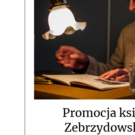
Promocja ks
Zebrzydows