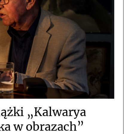
iążki „Kalwarya
ka w obrazach”